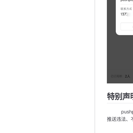
特别声
pushp
推送违法、