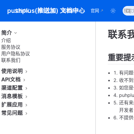
pushplus(推送加) 文档中心
文档中心
常用工具
智能助手
官网
联系
简介
介绍
服务协议
用户隐私协议
重要提
联系我们
使用说明
有问题
API文档
收不到
如您是
渠道配置
puh
消息模板
还有来
扩展应用
开发者
常见问题
不提供