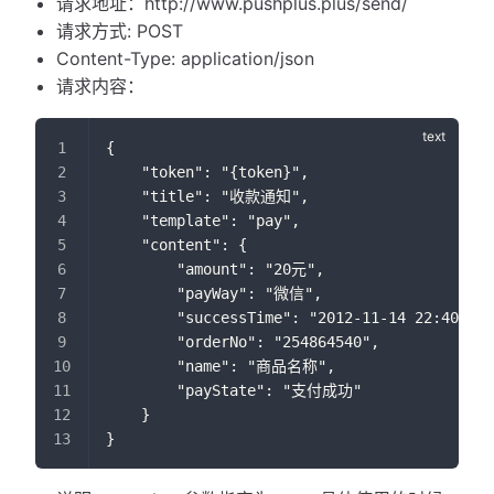
请求地址：http://www.pushplus.plus/send/
请求方式: POST
Content-Type: application/json
请求内容：
{
    "token": "{token}",
    "title": "收款通知",
    "template": "pay",
    "content": {
        "amount": "20元",
        "payWay": "微信",
        "successTime": "2012-11-14 22:40:22"
        "orderNo": "254864540",
        "name": "商品名称",
        "payState": "支付成功"
    }
}