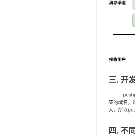
三. 开
pushp
案的域名。
大，所以pu
四. 不