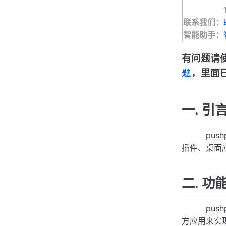
1616
联系我们：
智能助手：
有问题请
题
，里面
一. 引
pushpl
插件、桌面
二. 功
pushp
方应用来实现