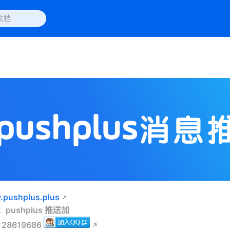
pushplus.plus
pushplus 推送加
28619686