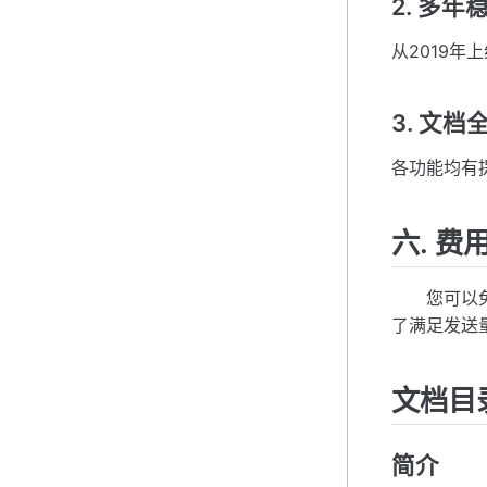
2. 多年
从2019
3. 文档
各功能均有
六. 费
您可以免费
了满足发送
文档目
简介